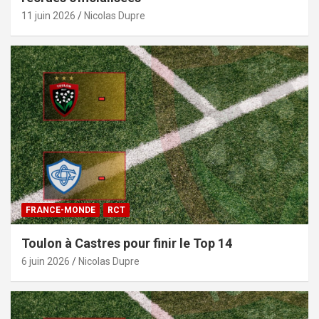
11 juin 2026
Nicolas Dupre
FRANCE-MONDE
RCT
Toulon à Castres pour finir le Top 14
6 juin 2026
Nicolas Dupre