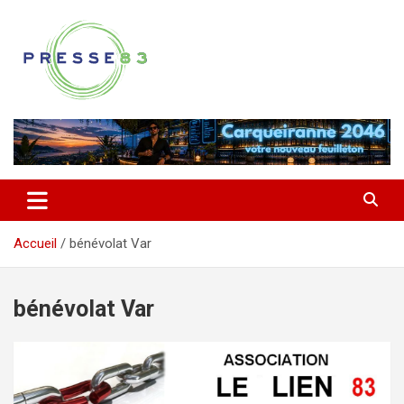
Aller
au
contenu
Comprendre ce qui se joue vraiment dans le Var
Presse 83
Accueil
bénévolat Var
bénévolat Var