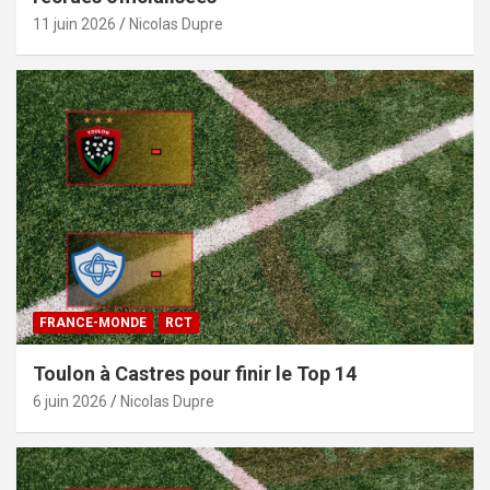
11 juin 2026
Nicolas Dupre
FRANCE-MONDE
RCT
Toulon à Castres pour finir le Top 14
6 juin 2026
Nicolas Dupre