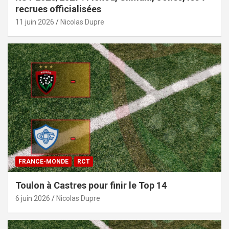
recrues officialisées
11 juin 2026
Nicolas Dupre
FRANCE-MONDE
RCT
Toulon à Castres pour finir le Top 14
6 juin 2026
Nicolas Dupre