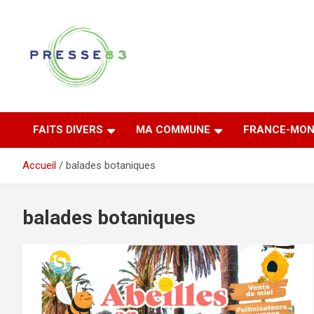
Aller
au
contenu
Comprendre ce qui se joue vraiment dans le Var
Presse 83
FAITS DIVERS
MA COMMUNE
FRANCE-MON
Accueil
balades botaniques
balades botaniques