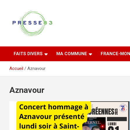
Aller
au
contenu
Comprendre ce qui se joue vraiment dans le Var
Presse 83
FAITS DIVERS
MA COMMUNE
FRANCE-MON
Accueil
Aznavour
Aznavour