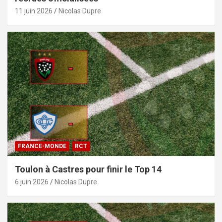
11 juin 2026
Nicolas Dupre
FRANCE-MONDE
RCT
Toulon à Castres pour finir le Top 14
6 juin 2026
Nicolas Dupre