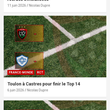
11 juin 2026
Nicolas Dupre
FRANCE-MONDE
RCT
Toulon à Castres pour finir le Top 14
6 juin 2026
Nicolas Dupre