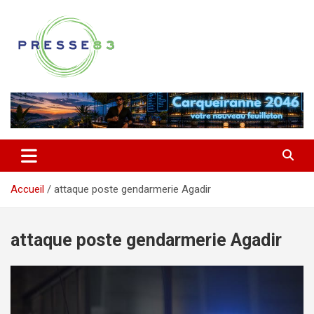
Aller
au
contenu
Comprendre ce qui se joue vraiment dans le Var
Presse 83
Accueil
attaque poste gendarmerie Agadir
attaque poste gendarmerie Agadir