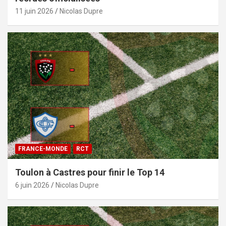
11 juin 2026
Nicolas Dupre
FRANCE-MONDE
RCT
Toulon à Castres pour finir le Top 14
6 juin 2026
Nicolas Dupre