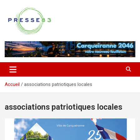
Aller
au
contenu
Comprendre ce qui se joue vraiment dans le Var
Presse 83
Accueil
associations patriotiques locales
associations patriotiques locales