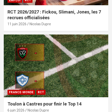
EMPLOI
RCT
RCT 2026/2027 : Fickou, Slimani, Jones, les 7
recrues officialisées
11 juin 2026
Nicolas Dupre
FRANCE-MONDE
RCT
Toulon à Castres pour finir le Top 14
6 juin 2026
Nicolas Dupre