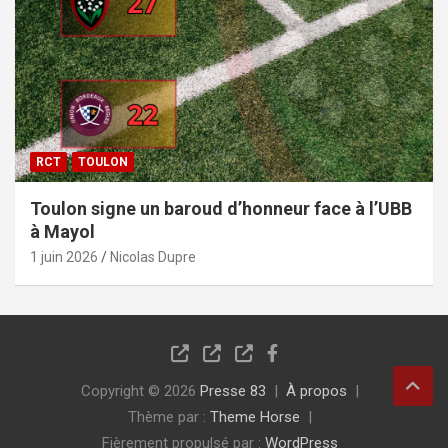
RCT
TOULON
Toulon signe un baroud d’honneur face à l’UBB
à Mayol
1 juin 2026
Nicolas Dupre
Copyright © 2026
Presse 83
À propos
Thème par :
Theme Horse
Fièrement propulsé par :
WordPress