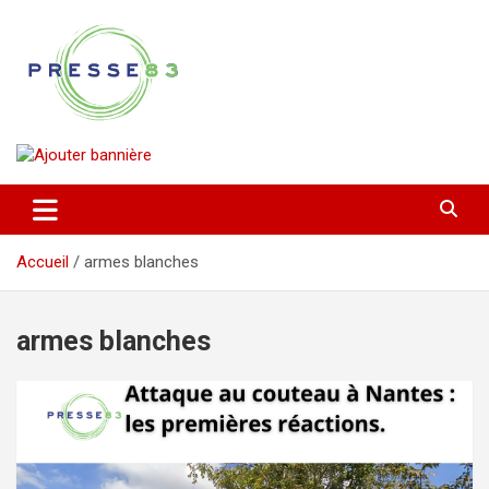
Aller
au
contenu
Comprendre ce qui se joue vraiment dans le Var
Presse 83
Accueil
armes blanches
armes blanches