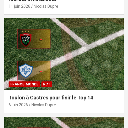
11 juin 2026
Nicolas Dupre
FRANCE-MONDE
RCT
Toulon à Castres pour finir le Top 14
6 juin 2026
Nicolas Dupre