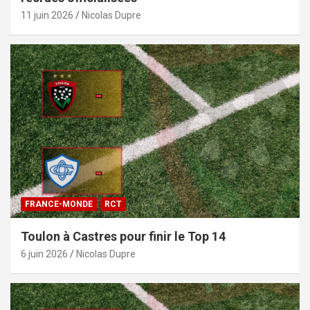
11 juin 2026
Nicolas Dupre
FRANCE-MONDE
RCT
Toulon à Castres pour finir le Top 14
6 juin 2026
Nicolas Dupre