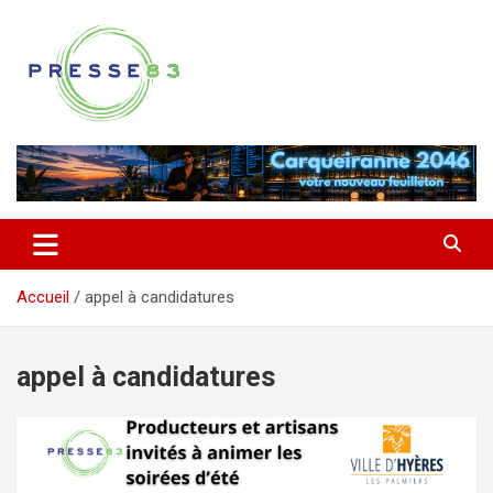
Aller
au
contenu
Comprendre ce qui se joue vraiment dans le Var
Presse 83
Accueil
appel à candidatures
appel à candidatures