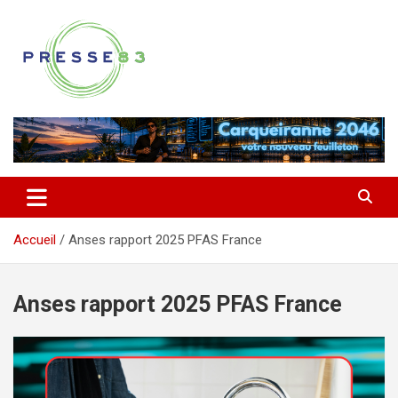
Aller
au
contenu
Comprendre ce qui se joue vraiment dans le Var
Presse 83
Accueil
Anses rapport 2025 PFAS France
Anses rapport 2025 PFAS France