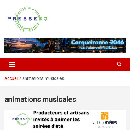
Aller
au
contenu
Comprendre ce qui se joue vraiment dans le Var
Presse 83
Accueil
animations musicales
animations musicales