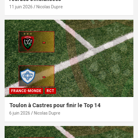
11 juin 2026
Nicolas Dupre
FRANCE-MONDE
RCT
Toulon à Castres pour finir le Top 14
6 juin 2026
Nicolas Dupre