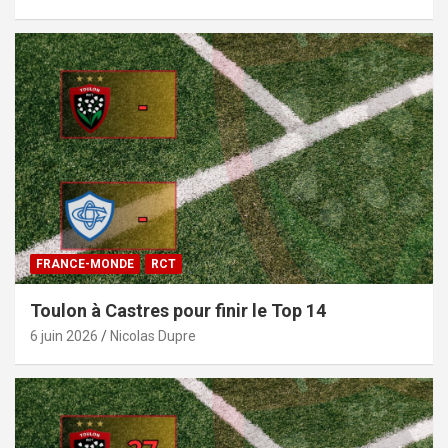
FRANCE-MONDE
RCT
Toulon à Castres pour finir le Top 14
6 juin 2026
Nicolas Dupre