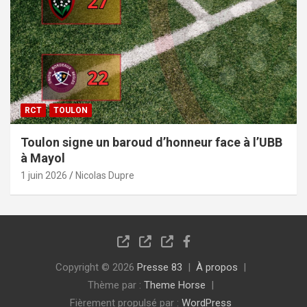
RCT
TOULON
Toulon signe un baroud d’honneur face à l’UBB
à Mayol
1 juin 2026
Nicolas Dupre
Copyright © 2026
Presse 83
À propos
Thème par :
Theme Horse
Fièrement propulsé par :
WordPress