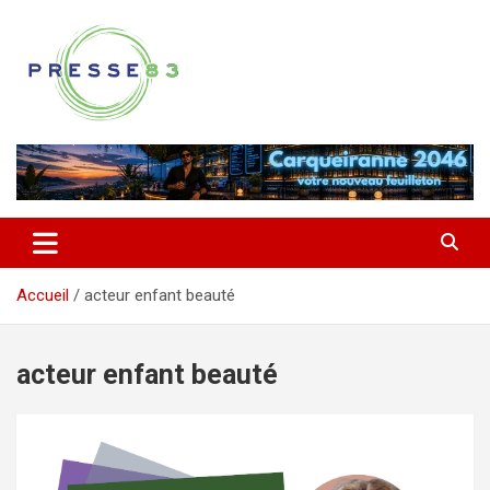
Aller
au
contenu
Comprendre ce qui se joue vraiment dans le Var
Presse 83
Accueil
acteur enfant beauté
acteur enfant beauté