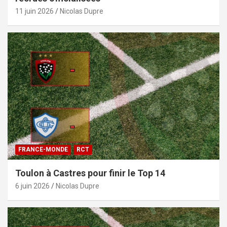
11 juin 2026
Nicolas Dupre
FRANCE-MONDE
RCT
Toulon à Castres pour finir le Top 14
6 juin 2026
Nicolas Dupre