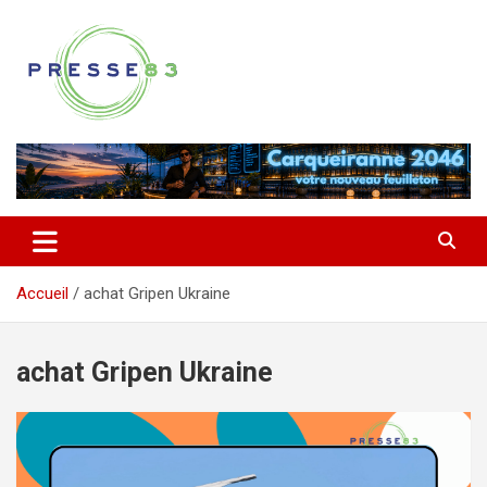
Aller
au
contenu
Comprendre ce qui se joue vraiment dans le Var
Presse 83
Accueil
achat Gripen Ukraine
achat Gripen Ukraine