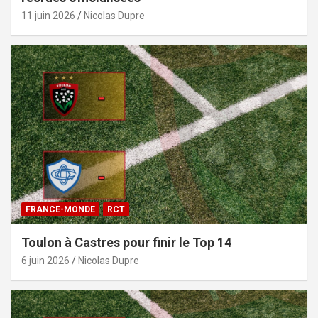
11 juin 2026
Nicolas Dupre
FRANCE-MONDE
RCT
Toulon à Castres pour finir le Top 14
6 juin 2026
Nicolas Dupre