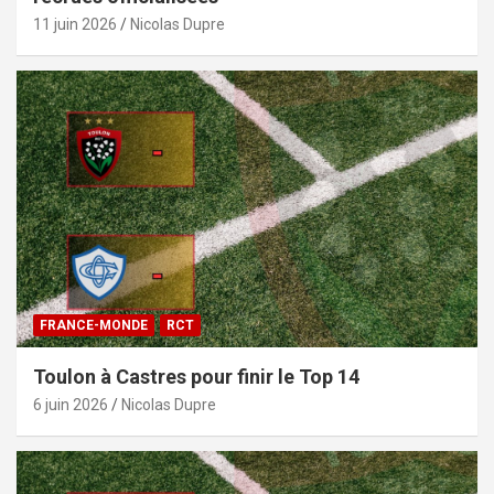
11 juin 2026
Nicolas Dupre
FRANCE-MONDE
RCT
Toulon à Castres pour finir le Top 14
6 juin 2026
Nicolas Dupre