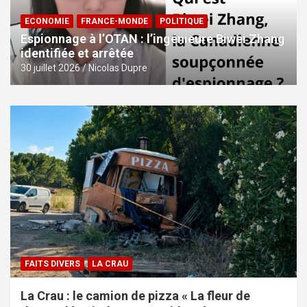
ECONOMIE
FRANCE-MONDE
POLITIQUE
Espionnage à l’OTAN : l’ingénieure Biwei Zhang
identifiée et arrêtée
30 juillet 2026
Nicolas Dupre
FAITS DIVERS
LA CRAU
La Crau : le camion de pizza « La fleur de