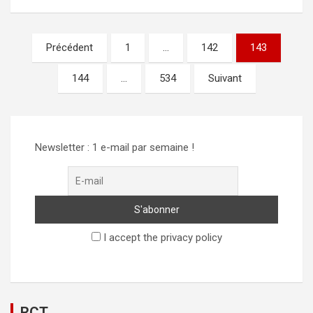
Pagination
Précédent
1
…
142
143
des
144
…
534
Suivant
publications
Newsletter : 1 e-mail par semaine !
I accept the privacy policy
RCT