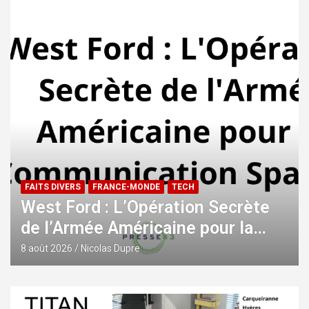
FAITS DIVERS
FRANCE-MONDE
TECH
West Ford : L’Opération Secrète
de l’Armée Américaine pour la
Communication Spatiale
8 août 2026
Nicolas Dupre