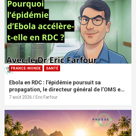
FRANCE-MONDE
SANTÉ
Ebola en RDC : l’épidémie poursuit sa
propagation, le directeur général de l’OMS en
visite dans le pays
7 août 2026
Eric Farfour