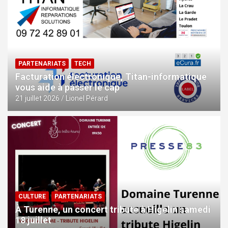
PARTENARIATS
TECH
Facturation électronique, Titan-informatique
vous aide à passer le cap
21 juillet 2026
Lionel Pérard
CULTURE
PARTENARIATS
À Turenne, un concert tribute à Higelin samedi
18 juillet