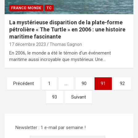
FRANCE-MONDE
TC
La mystérieuse disparition de la plate-forme
pétrolière « The Turtle » en 2006 : une histoire
maritime fascinante
17 décembre 2023
Thomas Gagnon
En 2006, le monde a été le témoin d’un événement
maritime aussi incroyable que mystérieux. Une…
Pagination
Précédent
1
…
90
91
92
des
93
Suivant
publications
Newsletter : 1 e-mail par semaine !