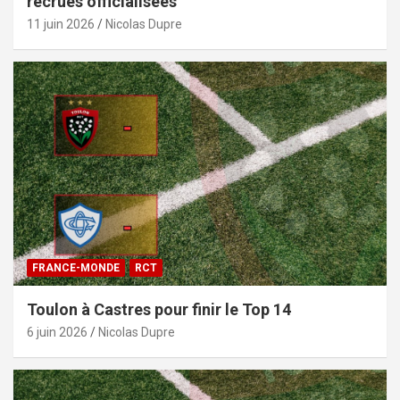
recrues officialisées
11 juin 2026
Nicolas Dupre
FRANCE-MONDE
RCT
Toulon à Castres pour finir le Top 14
6 juin 2026
Nicolas Dupre