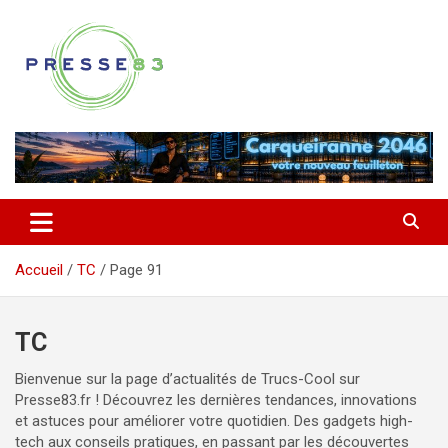
Aller
au
contenu
Comprendre ce qui se joue vraiment dans le Var
Presse 83
Accueil
TC
Page 91
TC
Bienvenue sur la page d’actualités de Trucs-Cool sur
Presse83.fr ! Découvrez les dernières tendances, innovations
et astuces pour améliorer votre quotidien. Des gadgets high-
tech aux conseils pratiques, en passant par les découvertes