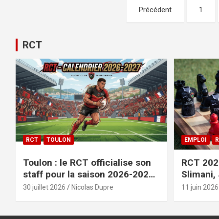
Pagination
Précédent
1
des
publications
RCT
RCT
TOULON
EMPLOI
R
Toulon : le RCT officialise son
RCT 2026
staff pour la saison 2026-2027+
Slimani,
le calendrier
officiali
30 juillet 2026
Nicolas Dupre
11 juin 2026