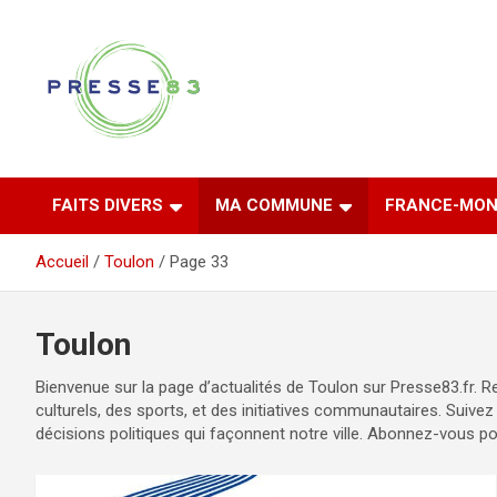
Aller
au
contenu
Comprendre ce qui se joue vraiment dans le Var
Presse 83
FAITS DIVERS
MA COMMUNE
FRANCE-MON
Accueil
Toulon
Page 33
Toulon
Bienvenue sur la page d’actualités de Toulon sur Presse83.fr. 
culturels, des sports, et des initiatives communautaires. Suive
décisions politiques qui façonnent notre ville. Abonnez-vous po