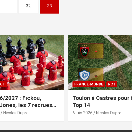
…
32
33
CT
FRANCE-MONDE
RCT
/2027 : Fickou,
Toulon à Castres pour f
 Jones, les 7 recrues
Top 14
sées
Nicolas Dupre
6 juin 2026
Nicolas Dupre