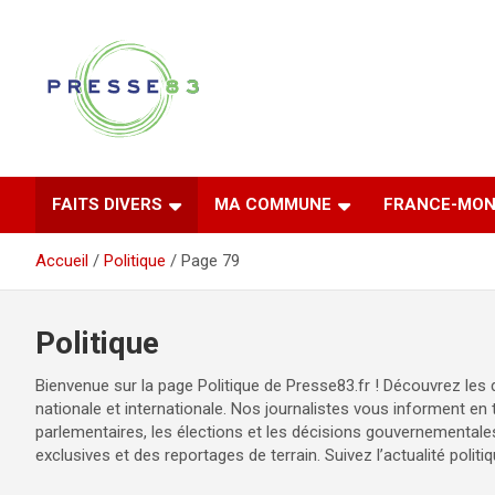
Aller
au
contenu
Comprendre ce qui se joue vraiment dans le Var
Presse 83
FAITS DIVERS
MA COMMUNE
FRANCE-MON
Accueil
Politique
Page 79
Politique
Bienvenue sur la page Politique de Presse83.fr ! Découvrez les d
nationale et internationale. Nos journalistes vous informent e
parlementaires, les élections et les décisions gouvernementales
exclusives et des reportages de terrain. Suivez l’actualité polit