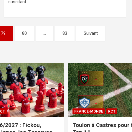
suscitant…
79
80
…
83
Suivant
CT
FRANCE-MONDE
RCT
/2027 : Fickou,
Toulon à Castres pour f