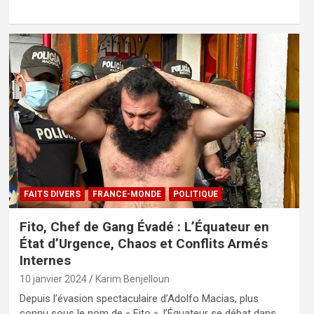
FAITS DIVERS
FRANCE-MONDE
POLITIQUE
Fito, Chef de Gang Évadé : L’Équateur en
État d’Urgence, Chaos et Conflits Armés
Internes
10 janvier 2024
Karim Benjelloun
Depuis l’évasion spectaculaire d’Adolfo Macias, plus
connu sous le nom de « Fito », l’Équateur se débat dans…