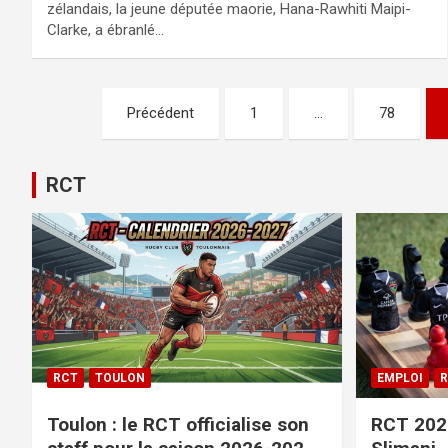
zélandais, la jeune députée maorie, Hana-Rawhiti Maipi-
Clarke, a ébranlé…
Pagination
Précédent
1
…
78
des
publications
RCT
RCT
TOULON
EMPLOI
R
Toulon : le RCT officialise son
RCT 2026