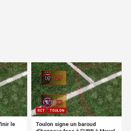
RCT
TOULON
inir le
Toulon signe un baroud