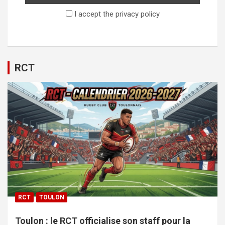
I accept the privacy policy
RCT
RCT
TOULON
Toulon : le RCT officialise son staff pour la