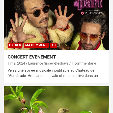
HYÈRES
MA COMMUNE
TC
CONCERT EVENEMENT
1 mai 2024
Laurence Grisey-Deshays
1 commentaire
Vivez une soirée musicale inoubliable au Château de
l'Aumérade. Ambiance estivale et musique live dans un…