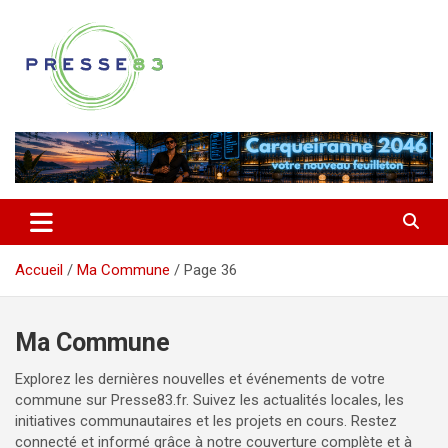
Aller
au
contenu
Comprendre ce qui se joue vraiment dans le Var
Presse 83
Accueil
Ma Commune
Page 36
Ma Commune
Explorez les dernières nouvelles et événements de votre
commune sur Presse83.fr. Suivez les actualités locales, les
initiatives communautaires et les projets en cours. Restez
connecté et informé grâce à notre couverture complète et à