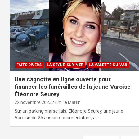
FAITS DIVERS
LA SEYNE-SUR-MER
LA VALETTE-DU-VAR
Une cagnotte en ligne ouverte pour
financer les funérailles de la jeune Varoise
Éléonore Seurey
22 novembre 2023
Emilie Martin
Sur un parking marseillais, Éléonore Seurey, une jeune
Varoise de 25 ans au sourire éclatant, a…