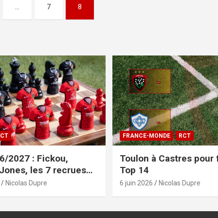
…
7
8
CT
FRANCE-MONDE
RCT
/2027 : Fickou,
Toulon à Castres pour f
 Jones, les 7 recrues
Top 14
sées
Nicolas Dupre
6 juin 2026
Nicolas Dupre