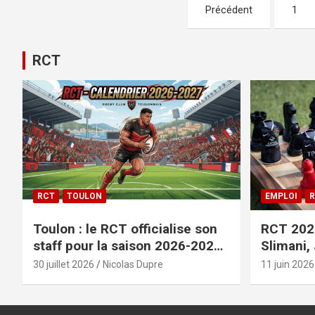
Pagination
Précédent
1
des
publications
RCT
RCT
TOULON
EMPLOI
R
Toulon : le RCT officialise son
RCT 2026
staff pour la saison 2026-2027+
Slimani,
le calendrier
officiali
30 juillet 2026
Nicolas Dupre
11 juin 2026