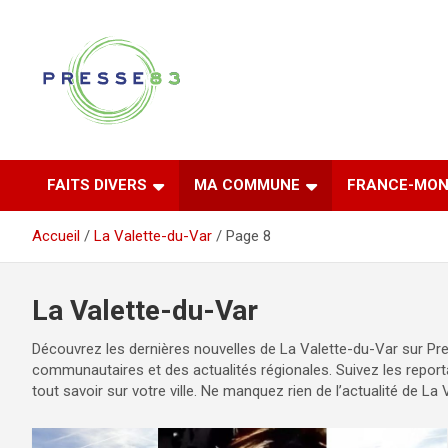
Aller
au
contenu
Comprendre ce qui se joue vraiment dans le Var
Presse 83
FAITS DIVERS
MA COMMUNE
FRANCE-MON
Accueil
La Valette-du-Var
Page 8
La Valette-du-Var
Découvrez les dernières nouvelles de La Valette-du-Var sur Pre
communautaires et des actualités régionales. Suivez les report
tout savoir sur votre ville. Ne manquez rien de l’actualité de La 