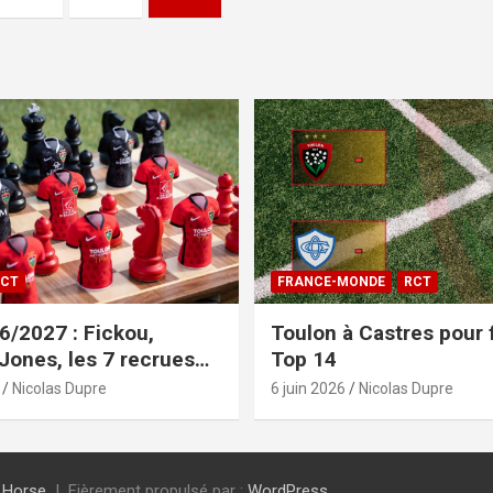
CT
FRANCE-MONDE
RCT
/2027 : Fickou,
Toulon à Castres pour f
 Jones, les 7 recrues
Top 14
sées
Nicolas Dupre
6 juin 2026
Nicolas Dupre
 Horse
Fièrement propulsé par :
WordPress