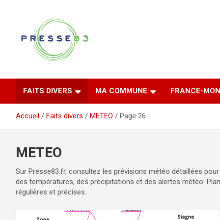
Aller
au
contenu
Comprendre ce qui se joue vraiment dans le Var
Presse 83
FAITS DIVERS
MA COMMUNE
FRANCE-MON
Accueil
Faits divers
METEO
Page 26
METEO
Sur Presse83.fr, consultez les prévisions météo détaillées pour
des températures, des précipitations et des alertes météo. Plan
régulières et précises.