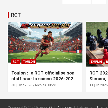
des
publications
RCT
RCT
TOULON
EMPLOI
R
Toulon : le RCT officialise son
RCT 2026
staff pour la saison 2026-2027+
Slimani,
le calendrier
officiali
30 juillet 2026
Nicolas Dupre
11 juin 2026
Copyright © 2026
Presse 83
À propos
Thème par :
Theme