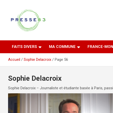
Aller
au
contenu
Comprendre ce qui se joue vraiment dans le Var
Presse 83
FAITS DIVERS
MA COMMUNE
FRANCE-MON
Accueil
Sophie Delacroix
Page 56
Sophie Delacroix
Sophie Delacroix – Journaliste et étudiante basée à Paris, passi