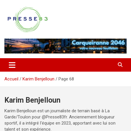
Aller
au
contenu
Comprendre ce qui se joue vraiment dans le Var
Presse 83
Accueil
Karim Benjelloun
Page 68
Karim Benjelloun
Karim Benjelloun est un journaliste de terrain basé à La
Garde/Toulon pour @Presse83fr. Anciennement blogueur
sportif, il a intégré l'équipe en 2023, apportant avec lui son
talent et son expérience.