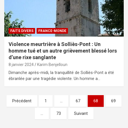
FAITS DIVERS
FRANCE-MONDE
Violence meurtrière à Solliès-Pont : Un
homme tué et un autre grièvement blessé lors
d’une rixe sanglante
8 janvier 2024
Karim Benjelloun
Dimanche après-midi, la tranquillité de Solliès-Pont a été
ébranlée par une tragédie violente. Un homme a…
Pagination
Précédent
1
…
67
68
69
des
…
73
Suivant
publications