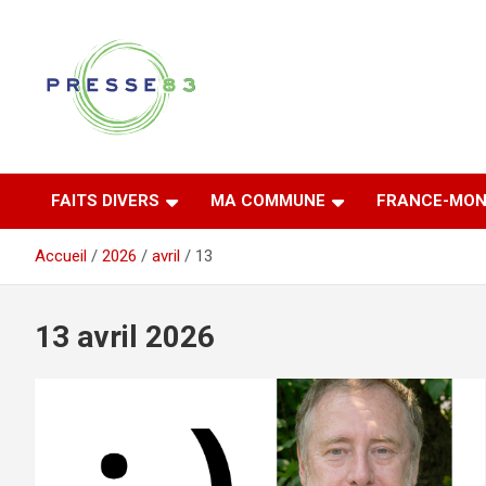
Aller
au
contenu
Comprendre ce qui se joue vraiment dans le Var
Presse 83
FAITS DIVERS
MA COMMUNE
FRANCE-MON
Accueil
2026
avril
13
13 avril 2026