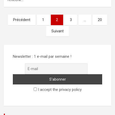
Pagination
Précédent
1
2
3
…
20
des
Suivant
publications
Newsletter : 1 e-mail par semaine !
I accept the privacy policy