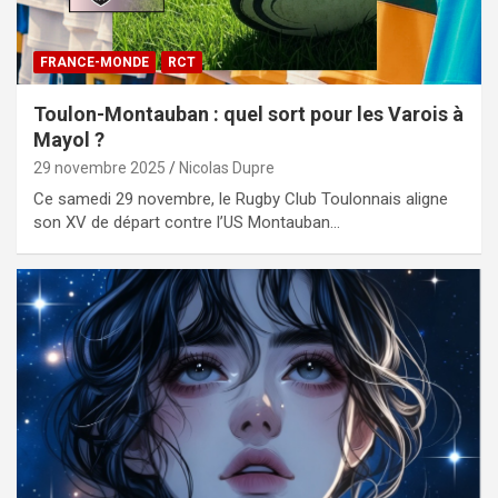
FRANCE-MONDE
RCT
Toulon-Montauban : quel sort pour les Varois à
Mayol ?
29 novembre 2025
Nicolas Dupre
Ce samedi 29 novembre, le Rugby Club Toulonnais aligne
son XV de départ contre l’US Montauban…