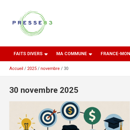
Aller
au
contenu
Comprendre ce qui se joue vraiment dans le Var
Presse 83
FAITS DIVERS
MA COMMUNE
FRANCE-MON
Accueil
2025
novembre
30
30 novembre 2025