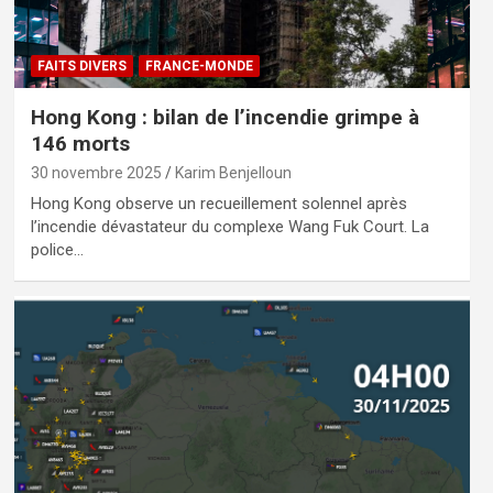
FAITS DIVERS
FRANCE-MONDE
Hong Kong : bilan de l’incendie grimpe à
146 morts
30 novembre 2025
Karim Benjelloun
Hong Kong observe un recueillement solennel après
l’incendie dévastateur du complexe Wang Fuk Court. La
police…