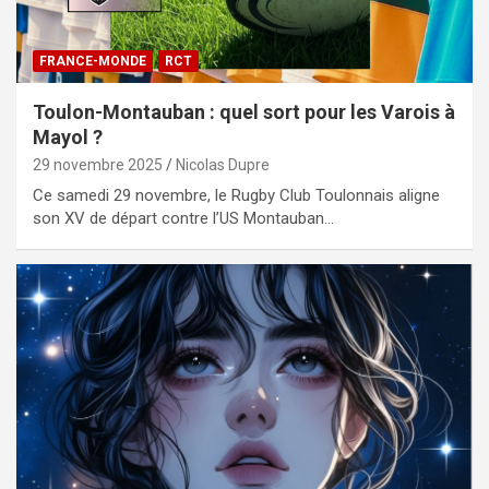
FRANCE-MONDE
RCT
Toulon-Montauban : quel sort pour les Varois à
Mayol ?
29 novembre 2025
Nicolas Dupre
Ce samedi 29 novembre, le Rugby Club Toulonnais aligne
son XV de départ contre l’US Montauban…