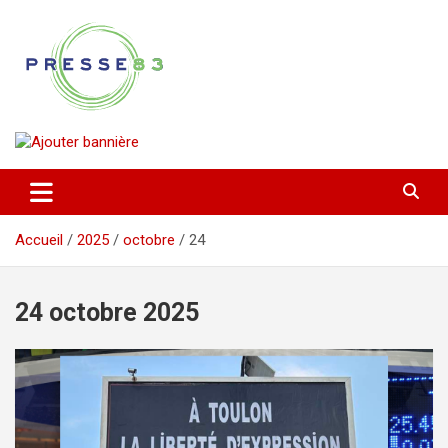
Aller
au
contenu
Comprendre ce qui se joue vraiment dans le Var
Presse 83
Accueil
2025
octobre
24
24 octobre 2025