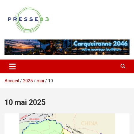
Aller
au
contenu
Comprendre ce qui se joue vraiment dans le Var
Presse 83
Accueil
2025
mai
10
10 mai 2025