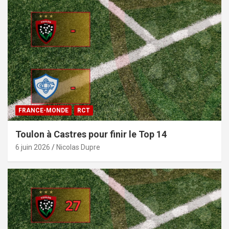
FRANCE-MONDE
RCT
Toulon à Castres pour finir le Top 14
6 juin 2026
Nicolas Dupre