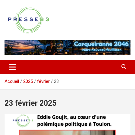
Aller
au
contenu
Comprendre ce qui se joue vraiment dans le Var
Presse 83
Accueil
2025
février
23
23 février 2025