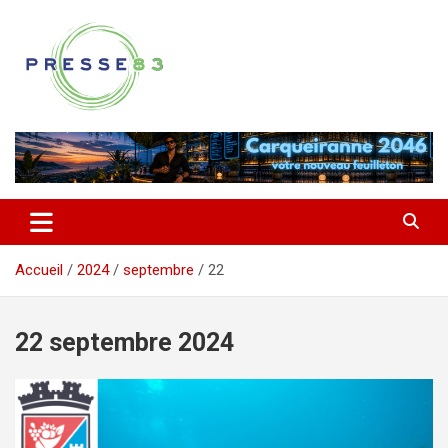
Aller
au
contenu
Comprendre ce qui se joue vraiment dans le Var
Presse 83
Accueil
2024
septembre
22
22 septembre 2024