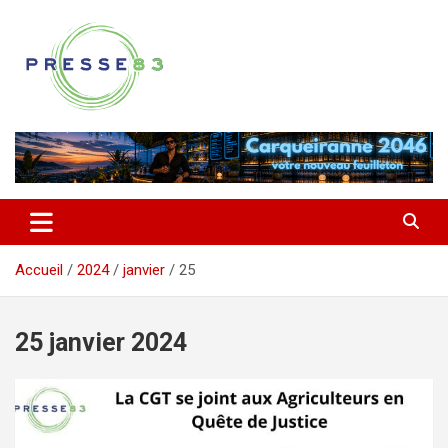
Aller
au
contenu
Comprendre ce qui se joue vraiment dans le Var
Presse 83
Accueil
2024
janvier
25
25 janvier 2024