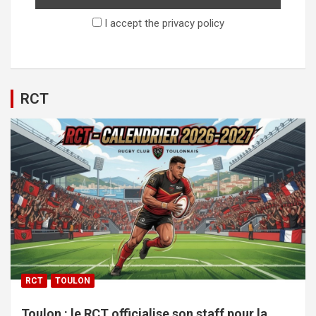
I accept the privacy policy
RCT
RCT
TOULON
Toulon : le RCT officialise son staff pour la