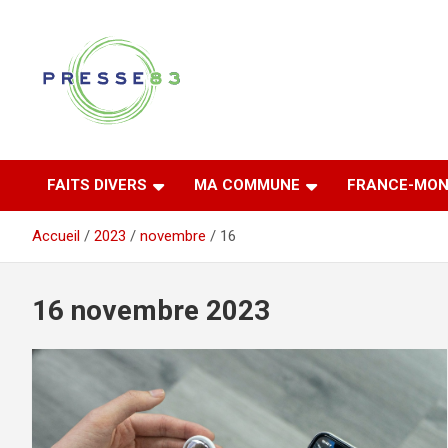
Aller
au
contenu
Comprendre ce qui se joue vraiment dans le Var
Presse 83
FAITS DIVERS
MA COMMUNE
FRANCE-MON
Accueil
2023
novembre
16
16 novembre 2023