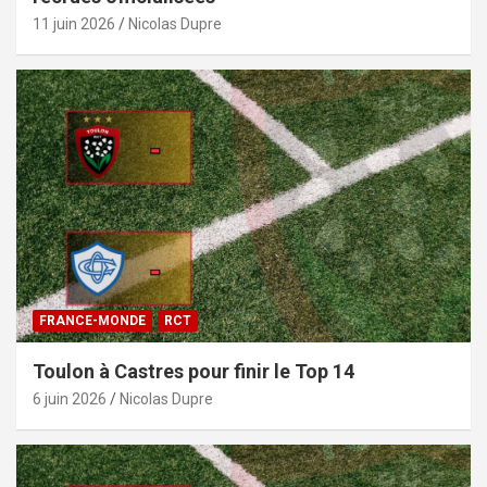
11 juin 2026
Nicolas Dupre
FRANCE-MONDE
RCT
Toulon à Castres pour finir le Top 14
6 juin 2026
Nicolas Dupre