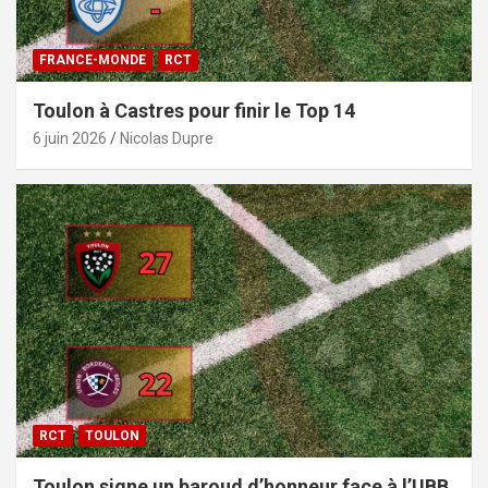
FRANCE-MONDE
RCT
Toulon à Castres pour finir le Top 14
6 juin 2026
Nicolas Dupre
RCT
TOULON
Toulon signe un baroud d’honneur face à l’UBB