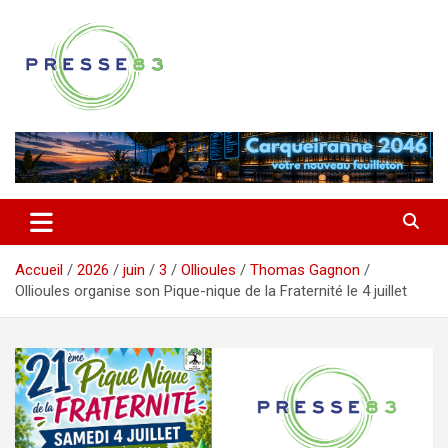
Aller
au
contenu
Comprendre ce qui se joue vraiment dans le Var
Presse 83
Accueil
2026
juin
3
Ollioules
Thomas Gagnon
Ollioules organise son Pique-nique de la Fraternité le 4 juillet