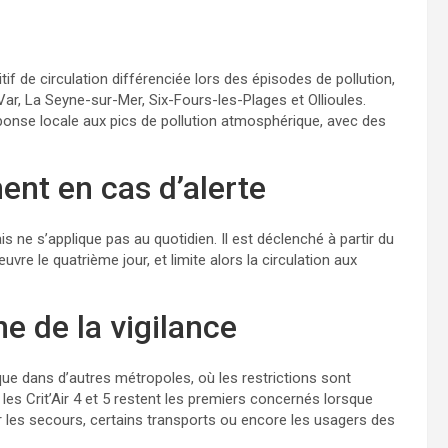
itif de circulation différenciée lors des épisodes de pollution,
ar, La Seyne-sur-Mer, Six-Fours-les-Plages et Ollioules.
éponse locale aux pics de pollution atmosphérique, avec des
nt en cas d’alerte
 ne s’applique pas au quotidien. Il est déclenché à partir du
vre le quatrième jour, et limite alors la circulation aux
e de la vigilance
ue dans d’autres métropoles, où les restrictions sont
les Crit’Air 4 et 5 restent les premiers concernés lorsque
ur les secours, certains transports ou encore les usagers des