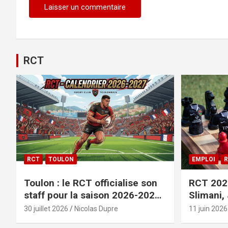
RCT
RCT
TOULON
EMPLOI
R
Toulon : le RCT officialise son
RCT 2026
staff pour la saison 2026-2027+
Slimani,
le calendrier
officiali
30 juillet 2026
Nicolas Dupre
11 juin 2026