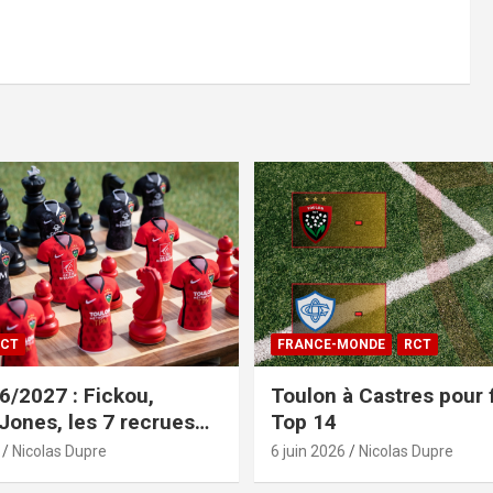
CT
FRANCE-MONDE
RCT
/2027 : Fickou,
Toulon à Castres pour f
 Jones, les 7 recrues
Top 14
sées
Nicolas Dupre
6 juin 2026
Nicolas Dupre