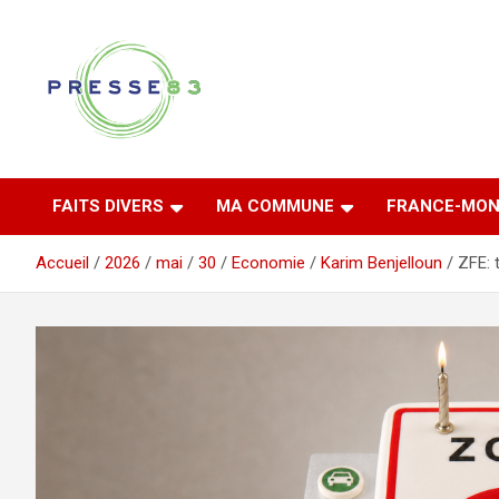
Aller
au
contenu
Comprendre ce qui se joue vraiment dans le Var
Presse 83
FAITS DIVERS
MA COMMUNE
FRANCE-MON
Accueil
2026
mai
30
Economie
Karim Benjelloun
ZFE: 