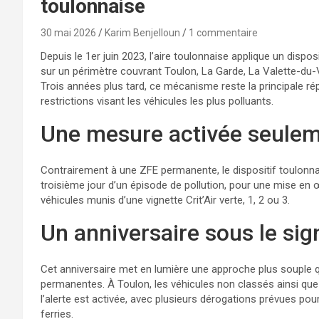
toulonnaise
30 mai 2026
Karim Benjelloun
1 commentaire
Depuis le 1er juin 2023, l’aire toulonnaise applique un dispos
sur un périmètre couvrant Toulon, La Garde, La Valette-du-V
Trois années plus tard, ce mécanisme reste la principale r
restrictions visant les véhicules les plus polluants.
Une mesure activée seuleme
Contrairement à une ZFE permanente, le dispositif toulonnais
troisième jour d’un épisode de pollution, pour une mise en œu
véhicules munis d’une vignette Crit’Air verte, 1, 2 ou 3.
Un anniversaire sous le sign
Cet anniversaire met en lumière une approche plus souple q
permanentes. À Toulon, les véhicules non classés ainsi que 
l’alerte est activée, avec plusieurs dérogations prévues po
ferries.