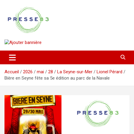
Aller
au
contenu
Comprendre ce qui se joue vraiment dans le Var
Presse 83
Accueil
2026
mai
28
La Seyne-sur-Mer
Lionel Pérard
Bière en Seyne fête sa 5e édition au parc de la Navale