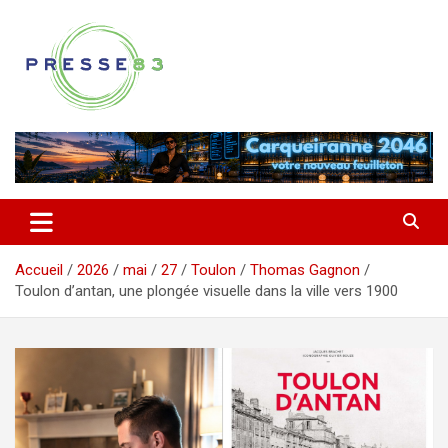
Aller
au
contenu
Comprendre ce qui se joue vraiment dans le Var
Presse 83
Accueil
2026
mai
27
Toulon
Thomas Gagnon
Toulon d’antan, une plongée visuelle dans la ville vers 1900