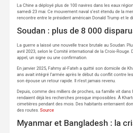
La Chine a déployé plus de 100 navires dans les eaux région
samedi 23 mai. Ce mouvement naval s’est étendu de la mer J
rencontre entre le président américain Donald Trump et le di
Soudan : plus de 8 000 disparu
La guerre a laissé une nouvelle trace brutale au Soudan. P
avril 2023, selon le Comité international de la Croix-Rouge. 
appel, un signe ou une confirmation.
En janvier 2025, Fahmy al-Fateh a quitté son domicile de Kha
ans avait intégré l’armée après le début du conflit contre le
son épouse un retour rapide. Il n’est jamais revenu.
Depuis, comme des milliers de proches, sa famille vit dans l’
rendaient déjà les recherches presque impossibles. À Kha
cimetières pendant des mois. Des habitants enterraient do
des routes.
Source
Myanmar et Bangladesh : la cri