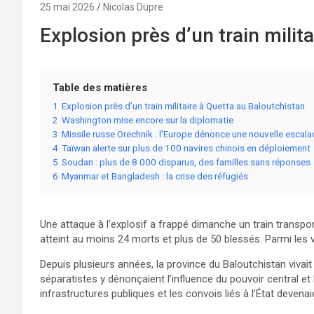
25 mai 2026
Nicolas Dupre
Explosion près d’un train milit
Table des matières
1
Explosion près d’un train militaire à Quetta au Baloutchistan
2
Washington mise encore sur la diplomatie
3
Missile russe Orechnik : l’Europe dénonce une nouvelle escal
4
Taïwan alerte sur plus de 100 navires chinois en déploiement
5
Soudan : plus de 8 000 disparus, des familles sans réponses
6
Myanmar et Bangladesh : la crise des réfugiés
Une attaque à l’explosif a frappé dimanche un train transport
atteint au moins 24 morts et plus de 50 blessés. Parmi les vi
Depuis plusieurs années, la province du Baloutchistan vivait
séparatistes y dénonçaient l’influence du pouvoir central et
infrastructures publiques et les convois liés à l’État devena