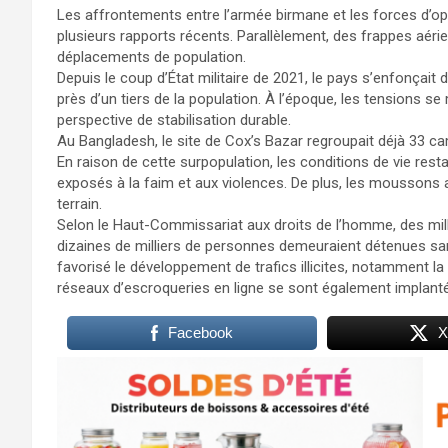
Les affrontements entre l’armée birmane et les forces d’op
plusieurs rapports récents. Parallèlement, des frappes aéri
déplacements de population.
Depuis le coup d’État militaire de 2021, le pays s’enfonçait
près d’un tiers de la population. À l’époque, les tensions se
perspective de stabilisation durable.
Au Bangladesh, le site de Cox’s Bazar regroupait déjà 33 ca
En raison de cette surpopulation, les conditions de vie re
exposés à la faim et aux violences. De plus, les moussons 
terrain.
Selon le Haut-Commissariat aux droits de l’homme, des milli
dizaines de milliers de personnes demeuraient détenues sans p
favorisé le développement de trafics illicites, notamment 
réseaux d’escroqueries en ligne se sont également implanté
Facebook
X