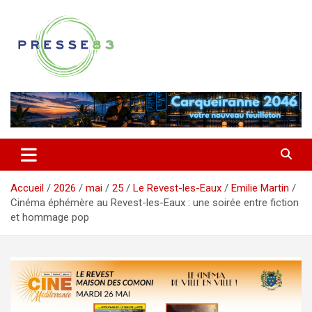
Aller
au
contenu
Comprendre ce qui se joue vraiment dans le Var
Presse 83
Accueil
2026
mai
25
Le Revest-les-Eaux
Emilie Martin
Cinéma éphémère au Revest-les-Eaux : une soirée entre fiction
et hommage pop