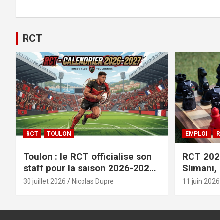
Alternative:
RCT
RCT
TOULON
EMPLOI
R
Toulon : le RCT officialise son
RCT 2026
staff pour la saison 2026-2027+
Slimani,
le calendrier
officiali
30 juillet 2026
Nicolas Dupre
11 juin 2026