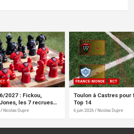
CT
FRANCE-MONDE
RCT
/2027 : Fickou,
Toulon à Castres pour f
 Jones, les 7 recrues
Top 14
sées
Nicolas Dupre
6 juin 2026
Nicolas Dupre