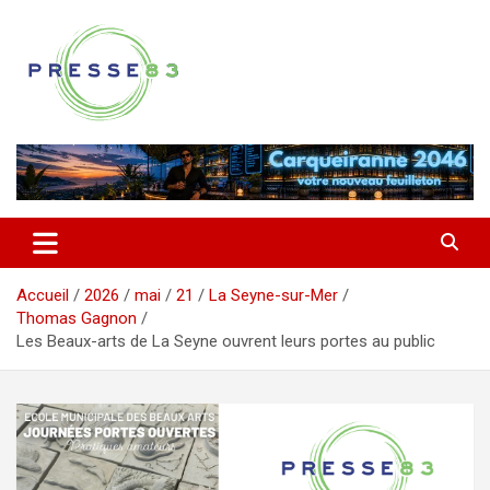
Aller
au
contenu
Comprendre ce qui se joue vraiment dans le Var
Presse 83
Accueil
2026
mai
21
La Seyne-sur-Mer
Thomas Gagnon
Les Beaux-arts de La Seyne ouvrent leurs portes au public