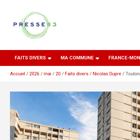
Aller
au
contenu
Comprendre ce qui se joue vraiment dans le Var
Presse 83
FAITS DIVERS
MA COMMUNE
FRANCE-MON
Accueil
2026
mai
20
Faits divers
Nicolas Dupre
Toulon