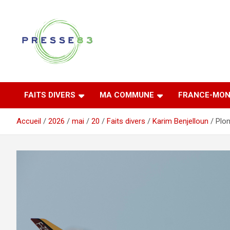
Aller
au
contenu
Comprendre ce qui se joue vraiment dans le Var
Presse 83
FAITS DIVERS
MA COMMUNE
FRANCE-MON
Accueil
2026
mai
20
Faits divers
Karim Benjelloun
Plon