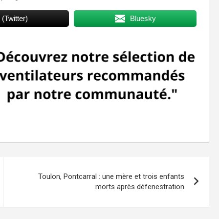
 (Twitter)
Bluesky
Toulon, Pontcarral : une mère et trois enfants
morts après défenestration