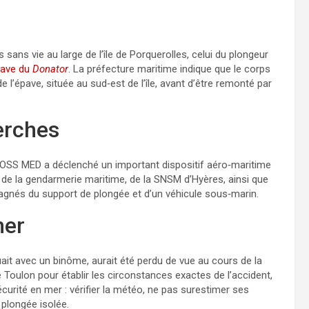
sans vie au large de l’île de Porquerolles, celui du plongeur
pave du
Donator
. La préfecture maritime indique que le corps
 l’épave, située au sud‑est de l’île, avant d’être remonté par
erches
CROSS MED a déclenché un important dispositif aéro‑maritime
 de la gendarmerie maritime, de la SNSM d’Hyères, ainsi que
gnés du support de plongée et d’un véhicule sous‑marin.
mer
uait avec un binôme, aurait été perdu de vue au cours de la
e Toulon pour établir les circonstances exactes de l’accident,
écurité en mer : vérifier la météo, ne pas surestimer ses
 plongée isolée.