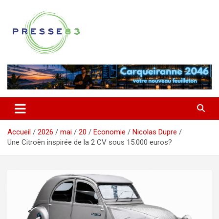
Aller
au
contenu
Comprendre ce qui se joue vraiment dans le Var
Presse 83
Accueil
2026
mai
20
Economie
Nicolas Dupre
Une Citroën inspirée de la 2 CV sous 15.000 euros?