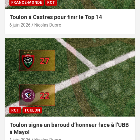
FRANCE-MONDE
RCT
Toulon à Castres pour finir le Top 14
6 juin 2026
Nicolas Dupre
RCT
TOULON
Toulon signe un baroud d’honneur face à l’UBB
à Mayol
1 juin 2026
Nicolas Dupre